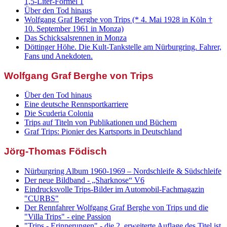
1,5-Liter-Formel 1
Über den Tod hinaus
Wolfgang Graf Berghe von Trips (* 4. Mai 1928 in Köln †
10. September 1961 in Monza)
Das Schicksalsrennen in Monza
Döttinger Höhe. Die Kult-Tankstelle am Nürburgring. Fahrer,
Fans und Anekdoten.
Wolfgang Graf Berghe von Trips
Über den Tod hinaus
Eine deutsche Rennsportkarriere
Die Scuderia Colonia
Trips auf Titeln von Publikationen und Büchern
Graf Trips: Pionier des Kartsports in Deutschland
Jörg-Thomas Födisch
Nürburgring Album 1960-1969 – Nordschleife & Südschleife
Der neue Bildband - „Sharknose“ V6
Eindrucksvolle Trips-Bilder im Automobil-Fachmagazin
"CURBS"
Der Rennfahrer Wolfgang Graf Berghe von Trips und die
"Villa Trips" - eine Passion
"Trips - Erinnerungen" - die 2. erweiterte Auflage des Titel ist