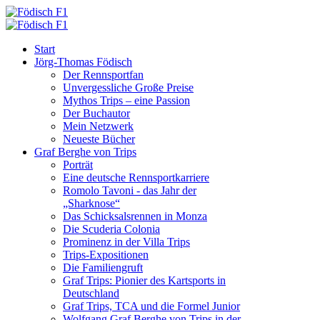
Start
Jörg-Thomas Födisch
Der Rennsportfan
Unvergessliche Große Preise
Mythos Trips – eine Passion
Der Buchautor
Mein Netzwerk
Neueste Bücher
Graf Berghe von Trips
Porträt
Eine deutsche Rennsportkarriere
Romolo Tavoni - das Jahr der
„Sharknose“
Das Schicksalsrennen in Monza
Die Scuderia Colonia
Prominenz in der Villa Trips
Trips-Expositionen
Die Familiengruft
Graf Trips: Pionier des Kartsports in
Deutschland
Graf Trips, TCA und die Formel Junior
Wolfgang Graf Berghe von Trips in der