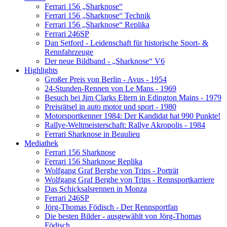
Ferrari 156 „Sharknose“
Ferrari 156 „Sharknose“ Technik
Ferrari 156 „Sharknose“ Replika
Ferrari 246SP
Dan Setford - Leidenschaft für historische Sport- &
Rennfahrzeuge
Der neue Bildband - „Sharknose“ V6
Highlights
Großer Preis von Berlin - Avus - 1954
24-Stunden-Rennen von Le Mans - 1969
Besuch bei Jim Clarks Eltern in Edington Mains - 1979
Preisrätsel in auto motor und sport - 1980
Motorsportkenner 1984: Der Kandidat hat 990 Punkte!
Rallye-Weltmeisterschaft: Rallye Akropolis - 1984
Ferrari Sharknose in Beaulieu
Mediathek
Ferrari 156 Sharknose
Ferrari 156 Sharknose Replika
Wolfgang Graf Berghe von Trips - Porträt
Wolfgang Graf Berghe von Trips - Rennsportkarriere
Das Schicksalsrennen in Monza
Ferrari 246SP
Jörg-Thomas Födisch - Der Rennsportfan
Die besten Bilder - ausgewählt von Jörg-Thomas
Födisch