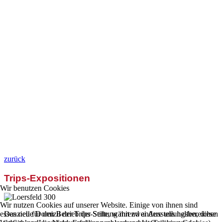
zurück
Trips-Expositionen
Wir benutzen Cookies
Wir nutzen Cookies auf unserer Website. Einige von ihnen sind
essenziell für den Betrieb der Seite, während andere uns helfen, diese
Das neue Domizil der Trips-Stiftung mit zwei Ausstellungsbereichen