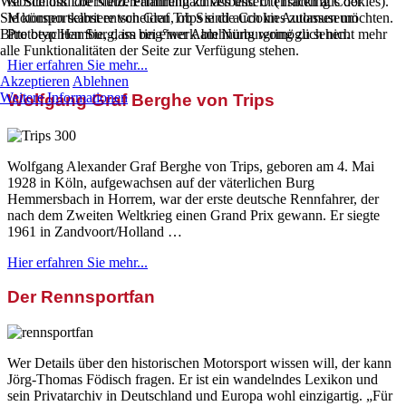
Website und die Nutzererfahrung zu verbessern (Tracking Cookies).
ist Schloss Loersfeld. Familiennachlass und Utensilien aus der
Sie können selbst entscheiden, ob Sie die Cookies zulassen möchten.
Motorsportkarriere von Graf Trips sind auch im Automuseum
Bitte beachten Sie, dass bei einer Ablehnung womöglich nicht mehr
Prototyp Hamburg, im ring°werk am Nürburgring zu sehen.
alle Funktionalitäten der Seite zur Verfügung stehen.
Hier erfahren Sie mehr...
Akzeptieren
Ablehnen
Weitere Informationen
Wolfgang Graf Berghe von Trips
Wolfgang Alexander Graf Berghe von Trips, geboren am 4. Mai
1928 in Köln, aufgewachsen auf der väterlichen Burg
Hemmersbach in Horrem, war der erste deutsche Rennfahrer, der
nach dem Zweiten Weltkrieg einen Grand Prix gewann. Er siegte
1961 in Zandvoort/Holland …
Hier erfahren Sie mehr...
Der Rennsportfan
Wer Details über den historischen Motorsport wissen will, der kann
Jörg-Thomas Födisch fragen. Er ist ein wandelndes Lexikon und
sein Privatarchiv in Deutschland und Europa wohl einzigartig. „Für