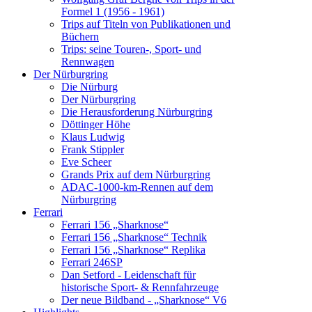
Formel 1 (1956 - 1961)
Trips auf Titeln von Publikationen und
Büchern
Trips: seine Touren-, Sport- und
Rennwagen
Der Nürburgring
Die Nürburg
Der Nürburgring
Die Herausforderung Nürburgring
Döttinger Höhe
Klaus Ludwig
Frank Stippler
Eve Scheer
Grands Prix auf dem Nürburgring
ADAC-1000-km-Rennen auf dem
Nürburgring
Ferrari
Ferrari 156 „Sharknose“
Ferrari 156 „Sharknose“ Technik
Ferrari 156 „Sharknose“ Replika
Ferrari 246SP
Dan Setford - Leidenschaft für
historische Sport- & Rennfahrzeuge
Der neue Bildband - „Sharknose“ V6