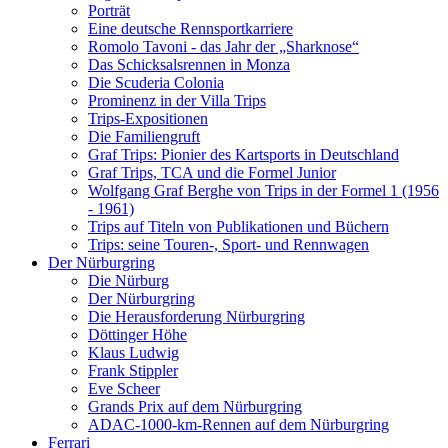
Porträt
Eine deutsche Rennsportkarriere
Romolo Tavoni - das Jahr der „Sharknose“
Das Schicksalsrennen in Monza
Die Scuderia Colonia
Prominenz in der Villa Trips
Trips-Expositionen
Die Familiengruft
Graf Trips: Pionier des Kartsports in Deutschland
Graf Trips, TCA und die Formel Junior
Wolfgang Graf Berghe von Trips in der Formel 1 (1956
- 1961)
Trips auf Titeln von Publikationen und Büchern
Trips: seine Touren-, Sport- und Rennwagen
Der Nürburgring
Die Nürburg
Der Nürburgring
Die Herausforderung Nürburgring
Döttinger Höhe
Klaus Ludwig
Frank Stippler
Eve Scheer
Grands Prix auf dem Nürburgring
ADAC-1000-km-Rennen auf dem Nürburgring
Ferrari