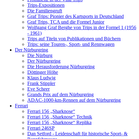
Trips-Expositionen
Die Familiengruft
Graf Trips: Pionier des Kartsports in Deutschland
Graf Trips, TCA und die Formel Junior
Wolfgang Graf Berghe von Trips in der Formel 1 (1956
- 1961)
Trips auf Titeln von Publikationen und Büchern
Trips: seine Touren-, Sport- und Rennwagen
Der Nürburgring
Die Nürburg
Der Nürburgring
Die Herausforderung Nürburgring
Döttinger Höhe
Klaus Ludwig
Frank Stippler
Eve Scheer
Grands Prix auf dem Nürburgring
ADAC-1000-km-Rennen auf dem Nürburgring
Ferrari
Ferrari 156 „Sharknose“
Ferrari 156 „Sharknose“ Technik
Ferrari 156 „Sharknose“ Replika
Ferrari 246SP
Dan Setford - Leidenschaft für historische Sport- &