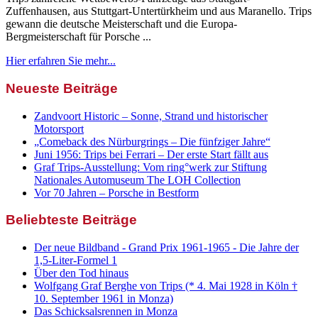
Zuffenhausen, aus Stuttgart-Untertürkheim und aus Maranello. Trips
gewann die deutsche Meisterschaft und die Europa-
Bergmeisterschaft für Porsche ...
Hier erfahren Sie mehr...
Neueste Beiträge
Zandvoort Historic – Sonne, Strand und historischer
Motorsport
„Comeback des Nürburgrings – Die fünfziger Jahre“
Juni 1956: Trips bei Ferrari – Der erste Start fällt aus
Graf Trips-Ausstellung: Vom ring°werk zur Stiftung
Nationales Automuseum The LOH Collection
Vor 70 Jahren – Porsche in Bestform
Beliebteste Beiträge
Der neue Bildband - Grand Prix 1961-1965 - Die Jahre der
1,5-Liter-Formel 1
Über den Tod hinaus
Wolfgang Graf Berghe von Trips (* 4. Mai 1928 in Köln †
10. September 1961 in Monza)
Das Schicksalsrennen in Monza