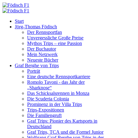
Start
Jörg-Thomas Födisch
Der Rennsportfan
Unvergessliche Große Preise
Mythos Trips – eine Passion
Der Buchautor
Mein Netzwerk
Neueste Bücher
Graf Berghe von Trips
Porträt
Eine deutsche Rennsportkarriere
Romolo Tavoni - das Jahr der
„Sharknose“
Das Schicksalsrennen in Monza
Die Scuderia Colonia
Prominenz in der Villa Trips
Trips-Expositionen
Die Familiengruft
Graf Trips: Pionier des Kartsports in
Deutschland
Graf Trips, TCA und die Formel Junior
Wolfgang Graf Berghe von Trips in der