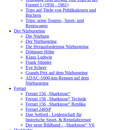
Formel 1 (1956 - 1961)
Trips auf Titeln von Publikationen und
Büchern
Trips: seine Touren-, Sport- und
Rennwagen
Der Nürburgring
Die Nürburg
Der Nürburgring
Die Herausforderung Nürburgring
Döttinger Höhe
Klaus Ludwig
Frank Stippler
Eve Scheer
Grands Prix auf dem Nürburgring
ADAC-1000-km-Rennen auf dem
Nürburgring
Ferrari
Ferrari 156 „Sharknose“
Ferrari 156 „Sharknose“ Technik
Ferrari 156 „Sharknose“ Replika
Ferrari 246SP
Dan Setford - Leidenschaft für
historische Sport- & Rennfahrzeuge
Der neue Bildband - „Sharknose“ V6