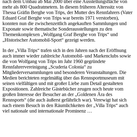
nach dem Umbau ab Mai 2000 über eine Ausstellungsfläche von
mehr als 800 Quadratmetern. In diesem früheren Alterssitz von
Thessa Gräfin Berghe von Trips, der Mutter des Rennfahrers (Vater
Eduard Graf Berghe von Trips war bereits 1971 verstorben),
konnten nun die zwischenzeitlich angekauften Sammlungen und
Exponate sowie thematische Sonderausstellungen zu den
Themenkomplexen „Wolfgang Graf Berghe von Trips“ und
„Historischer Automobil-Sport“ gezeigt werden.
In der „Villa Trips“ trafen sich in den Jahren nach der Eröffnung
auch immer wieder zahlreiche Automobil- und Markenclubs sowie
die von Wolfgang von Trips im Jahr 1960 gegründete
Rennfahrervereinigung „Scuderia Colonia“ zu
Mitgliederversammlungen und besonderen Veranstaltungen. Die
Medien berichteten regelmäßig über das Rennsportmuseum mit
seinen vielfältigen und mit großer Liebe zum Detail gestalteten
Expositionen. Zahlreiche Gästebücher zeugen noch heute vom
großen Interesse der Besucher an der „Goldenen Ära des
Rennsports“ (die auch äußerst gefährlich war). Verewigt hat sich
nach einem Besuch in den Räumlichkeiten der „Villa Trips“ auch
viel nationale und internationale Prominenz …